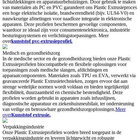
lichtafdekkingen en apparatuurbehuizingen. Door gebruik te maken
van materialen als PC en PVC garandeert ons Plastic Extrusieproces
een hoge elektrische isolatie, brandwerendheid (bijv. UL94-V0) en
nauwkeurige afmetingen voor naadloze integratie in elektronische
apparaten. Deze profielen beschermen gevoelige componenten,
waardoor ze ideaal zijn voor consumentenelektronica, industriële
besturingssystemen en verlichtingstoepassingen. Meer
over
kunststof pvc-extrusieprofiel.
Medisch en gezondheidszorg
In de medische sector en de gezondheidszorg bieden onze Plastic
Extrusieprofielen biocompatibele en flexibele oplossingen voor
toepassingen zoals medische slangen, afdichtingen en
apparaatcomponenten. Materialen zoals TPU en EVA, verwerkt via
geavanceerde Plastic Extrusietechnieken, zorgen ervoor dat aan
strenge wettelijke normen wordt voldaan en bieden tegelijkertijd
flexibiliteit, duurzaamheid en chemische bestendigheid. Deze
profielen worden gebruikt in apparaten zoals infuuslijnen,
diagnostische apparatuur en ziekenhuismeubilair, ter ondersteuning
van veilige en betrouwbare gezondheidszorgoplossingen.
Meer
over
Kunststof extrusie.
Verpakkingsindustrie
Onze Plastic Extrusieprofielen worden breed toegepast in de
verpakkingsindustrie en leveren lichtgewicht en robuuste