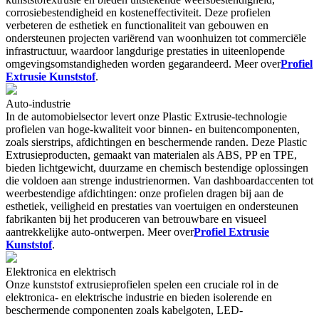
corrosiebestendigheid en kosteneffectiviteit. Deze profielen
verbeteren de esthetiek en functionaliteit van gebouwen en
ondersteunen projecten variërend van woonhuizen tot commerciële
infrastructuur, waardoor langdurige prestaties in uiteenlopende
omgevingsomstandigheden worden gegarandeerd. Meer over
Profiel
Extrusie Kunststof​
.
Auto-industrie
In de automobielsector levert onze Plastic Extrusie-technologie
profielen van hoge-kwaliteit voor binnen- en buitencomponenten,
zoals sierstrips, afdichtingen en beschermende randen. Deze Plastic
Extrusieproducten, gemaakt van materialen als ABS, PP en TPE,
bieden lichtgewicht, duurzame en chemisch bestendige oplossingen
die voldoen aan strenge industrienormen. Van dashboardaccenten tot
weerbestendige afdichtingen: onze profielen dragen bij aan de
esthetiek, veiligheid en prestaties van voertuigen en ondersteunen
fabrikanten bij het produceren van betrouwbare en visueel
aantrekkelijke auto-ontwerpen. Meer over
Profiel Extrusie
Kunststof​
.
Elektronica en elektrisch
Onze kunststof extrusieprofielen spelen een cruciale rol in de
elektronica- en elektrische industrie en bieden isolerende en
beschermende componenten zoals kabelgoten, LED-