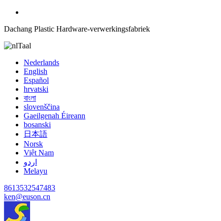
Dachang Plastic Hardware-verwerkingsfabriek
Taal
Nederlands
English
Español
hrvatski
বাংলা
slovenščina
Gaeilgenah Éireann
bosanski
日本語
Norsk
Việt Nam
اردو
Melayu
8613532547483
ken@euson.cn